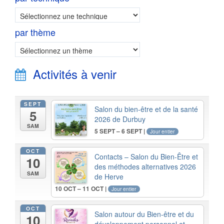
par thème
Activités à venir
SEPT
Salon du bien-être et de la santé
5
2026 de Durbuy
SAM
5 SEPT – 6 SEPT |
Jour entier
OCT
Contacts – Salon du Bien-Être et
10
des méthodes alternatives 2026
SAM
de Herve
10 OCT – 11 OCT |
Jour entier
OCT
Salon autour du Bien-être et du
10
développement personnel et