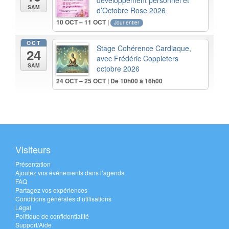
SAM
d’Octobre Rose 2026
10 OCT – 11 OCT |
Jour entier
OCT
Stage Cohérence Cardiaque,
24
avec Frédéric Coppieters
SAM
octobre 2026
24 OCT – 25 OCT | De 10h00 à 16h00
Visiteurs
Présentation
Ajoutez vos événements dans l’agenda
FAQ
Partagez vos expériences
Conditions générales d’utilisations
Légal
Politique de confidentialité
Support/Aide