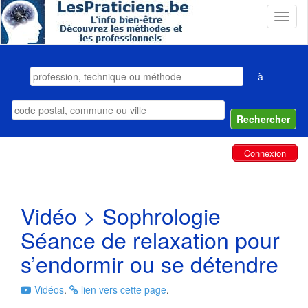
T
o
g
g
l
à
e
n
a
v
i
Connexion
g
a
t
i
Vidéo > Sophrologie
o
n
Séance de relaxation pour
s’endormir ou se détendre
Vidéos
.
lien vers cette page
.