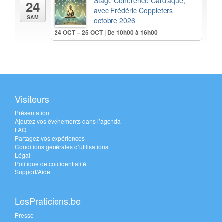
Stage Cohérence Cardiaque,
24
avec Frédéric Coppieters
SAM
octobre 2026
24 OCT – 25 OCT | De 10h00 à 16h00
Visiteurs
Présentation
Ajoutez vos événements dans l’agenda
FAQ
Partagez vos expériences
Conditions générales d’utilisations
Légal
Politique de confidentialité
Support/Aide
LesPraticiens.be
Presse