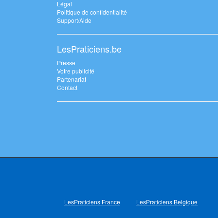
Légal
Politique de confidentialité
Support/Aide
LesPraticiens.be
Presse
Votre publicité
Partenariat
Contact
LesPraticiens France
LesPraticiens Belgique