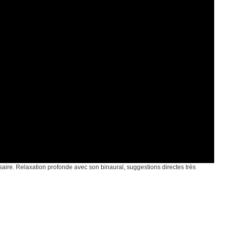
aire. Relaxation profonde avec son binaural, suggestions directes très