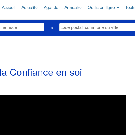
Accueil
Actualité
Agenda
Annuaire
Outils en ligne
Tech
à
la Confiance en soi