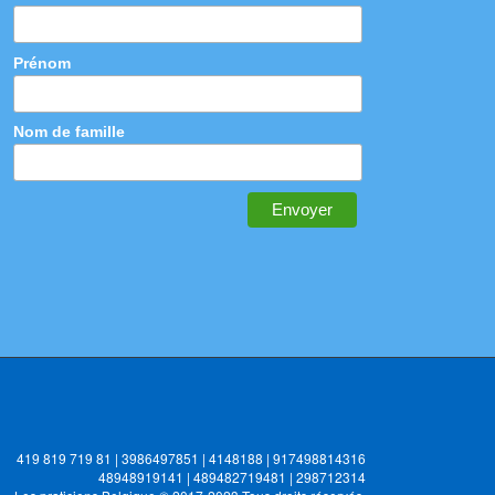
Prénom
Nom de famille
419 819 719 81 | 3986497851 | 4148188 | 917498814316
48948919141 | 489482719481 | 298712314