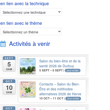
en lien avec la technique
en lien avec le thème
Activités à venir
SEPT
Salon du bien-être et de la
5
santé 2026 de Durbuy
SAM
5 SEPT – 6 SEPT |
Jour entier
OCT
Contacts – Salon du Bien-
10
Être et des méthodes
SAM
alternatives 2026 de Herve
10 OCT – 11 OCT |
Jour entier
OCT