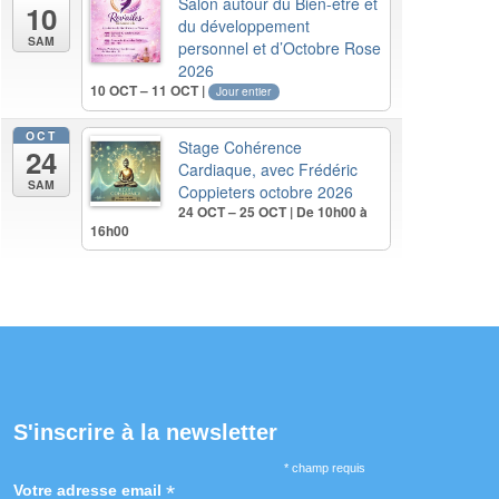
Salon autour du Bien-être et
10
du développement
SAM
personnel et d’Octobre Rose
2026
10 OCT – 11 OCT |
Jour entier
OCT
Stage Cohérence
24
Cardiaque, avec Frédéric
SAM
Coppieters octobre 2026
24 OCT – 25 OCT | De 10h00 à
16h00
S'inscrire à la newsletter
* champ requis
*
Votre adresse email