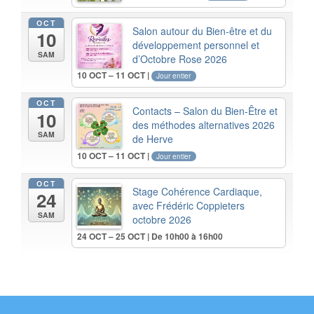
OCT
Salon autour du Bien-être et du
10
développement personnel et
SAM
d’Octobre Rose 2026
10 OCT – 11 OCT |
Jour entier
OCT
Contacts – Salon du Bien-Être et
10
des méthodes alternatives 2026
SAM
de Herve
10 OCT – 11 OCT |
Jour entier
OCT
Stage Cohérence Cardiaque,
24
avec Frédéric Coppieters
SAM
octobre 2026
24 OCT – 25 OCT | De 10h00 à 16h00