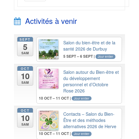
Activités à venir
SEPT
Salon du bien-être et de la
5
santé 2026 de Durbuy
SAM
5 SEPT – 6 SEPT |
Jour entier
OCT
Salon autour du Bien-être et
10
du développement
SAM
personnel et d’Octobre
Rose 2026
10 OCT – 11 OCT |
Jour entier
OCT
Contacts – Salon du Bien-
10
Être et des méthodes
SAM
alternatives 2026 de Herve
10 OCT – 11 OCT |
Jour entier