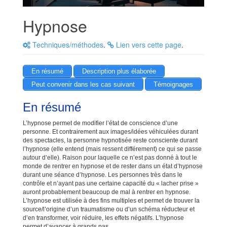
Hypnose
Techniques/méthodes
.
Lien vers cette page
.
En résumé
Description plus élaborée
Peut convenir dans les cas suivant
Témoignages
En résumé
L’hypnose permet de modifier l’état de conscience d’une
personne. Et contrairement aux images/idées véhiculées durant
des spectacles, la personne hypnotisée reste consciente durant
l’hypnose (elle entend (mais ressent différement) ce qui se passe
autour d’elle). Raison pour laquelle ce n’est pas donné à tout le
monde de rentrer en hypnose et de rester dans un état d’hypnose
durant une séance d’hypnose. Les personnes très dans le
contrôle et n’ayant pas une certaine capacité du « lacher prise »
auront probablement beaucoup de mal à rentrer en hypnose.
L’hypnose est utilisée à des fins multiples et permet de trouver la
source/l’origine d’un traumatisme ou d’un schéma réducteur et
d’en transformer, voir réduire, les effets négatifs. L’hypnose
permet d’avancer à grands pas.