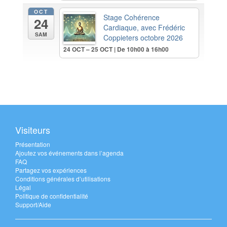
OCT
Stage Cohérence
24
Cardiaque, avec Frédéric
SAM
Coppieters octobre 2026
24 OCT – 25 OCT | De 10h00 à 16h00
Visiteurs
Présentation
Ajoutez vos événements dans l’agenda
FAQ
Partagez vos expériences
Conditions générales d’utilisations
Légal
Politique de confidentialité
Support/Aide