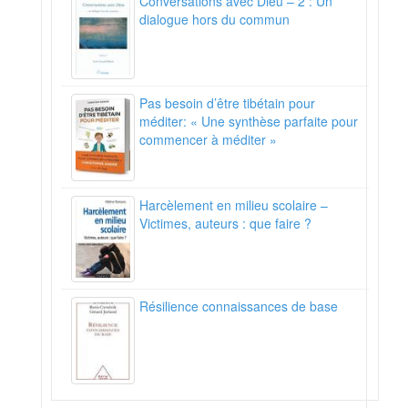
Conversations avec Dieu – 2 : Un
dialogue hors du commun
Contenu soumis à la licence CC-BY-SA
. Source : Article
Hypnose
de
Wikipédia en français
(
auteurs
)
Pas besoin d’être tibétain pour
méditer: « Une synthèse parfaite pour
commencer à méditer »
Harcèlement en milieu scolaire –
Victimes, auteurs : que faire ?
Résilience connaissances de base