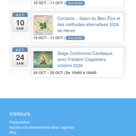
10 OCT – 11 OCT |
Jour entier
OCT
Contacts – Salon du Bien-Être et
10
des méthodes alternatives 2026
SAM
de Herve
10 OCT – 11 OCT |
Jour entier
OCT
Stage Cohérence Cardiaque,
24
avec Frédéric Coppieters
SAM
octobre 2026
24 OCT – 25 OCT | De 10h00 à 16h00
Visiteurs
Présentation
Ajoutez vos événements dans l’agenda
FAQ