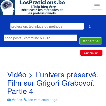
T
o
g
g
l
à
e
n
a
v
i
Connexion
g
a
t
i
Vidéo > L’univers préservé.
o
n
Film sur Grigori Grabovoï.
Partie 4
Vidéos
.
lien vers cette page
.