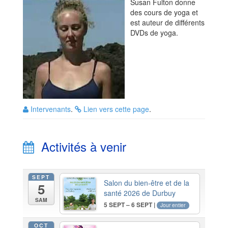
Susan Fulton donne
des cours de yoga et
est auteur de différents
DVDs de yoga.
Intervenants
.
Lien vers cette page
.
Activités à venir
SEPT
Salon du bien-être et de la
5
santé 2026 de Durbuy
SAM
5 SEPT – 6 SEPT |
Jour entier
OCT