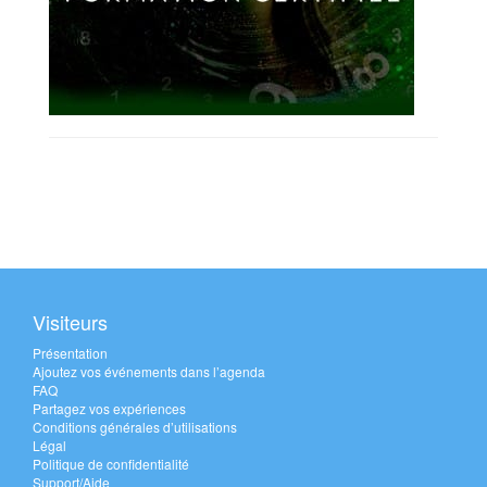
Visiteurs
Présentation
Ajoutez vos événements dans l’agenda
FAQ
Partagez vos expériences
Conditions générales d’utilisations
Légal
Politique de confidentialité
Support/Aide