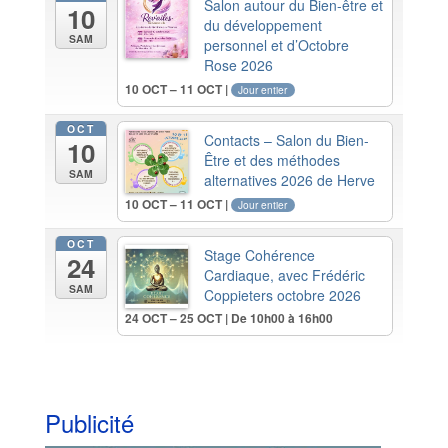
Salon autour du Bien-être et
10
du développement
SAM
personnel et d’Octobre
Rose 2026
10 OCT – 11 OCT |
Jour entier
OCT
Contacts – Salon du Bien-
10
Être et des méthodes
SAM
alternatives 2026 de Herve
10 OCT – 11 OCT |
Jour entier
OCT
Stage Cohérence
24
Cardiaque, avec Frédéric
SAM
Coppieters octobre 2026
24 OCT – 25 OCT | De 10h00 à 16h00
Publicité