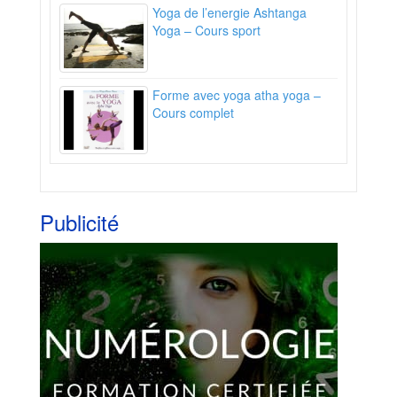
Yoga de l’energie Ashtanga
Yoga – Cours sport
Forme avec yoga atha yoga –
Cours complet
Publicité