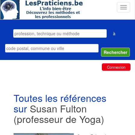
T
o
g
g
l
à
e
n
a
v
i
Connexion
g
a
t
i
o
Toutes les références
n
sur
Susan Fulton
(professeur de Yoga)