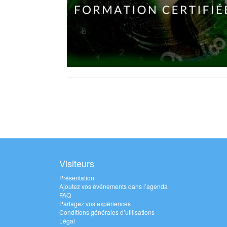
Visiteurs
Présentation
Ajoutez vos événements dans l’agenda
FAQ
Partagez vos expériences
Conditions générales d’utilisations
Légal