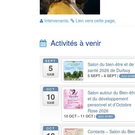
Intervenants
.
Lien vers cette page
.
Activités à venir
SEPT
Salon du bien-être et de 
5
santé 2026 de Durbuy
SAM
5 SEPT – 6 SEPT |
Jour entie
OCT
Salon autour du Bien-êtr
10
et du développement
SAM
personnel et d’Octobre
Rose 2026
10 OCT – 11 OCT |
Jour entier
OCT
Contacts – Salon du Bie