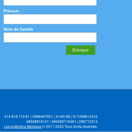
Prénom
Nom de famille
419 819 719 81 | 3986497851 | 4148188 | 917498814316
48948919141 | 489482719481 | 298712314
Les praticiens Belgique
© 2017-2023 Tous droits réservés.