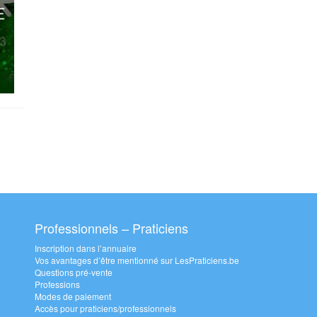
Professionnels – Praticiens
Inscription dans l’annuaire
Vos avantages d’être mentionné sur LesPraticiens.be
Questions pré-vente
Professions
Modes de paiement
Accès pour praticiens/professionnels