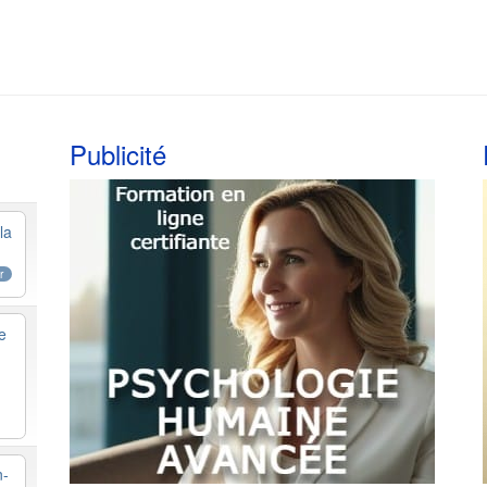
Publicité
la
r
e
n-