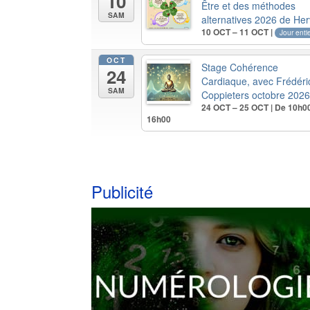
10
Être et des méthodes
SAM
alternatives 2026 de He
10 OCT – 11 OCT |
Jour enti
OCT
Stage Cohérence
24
Cardiaque, avec Frédéri
SAM
Coppieters octobre 202
24 OCT – 25 OCT | De 10h0
16h00
Publicité