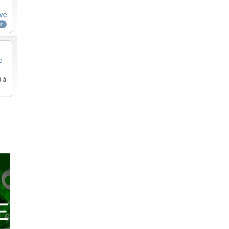
rve
er
c
6
0 à