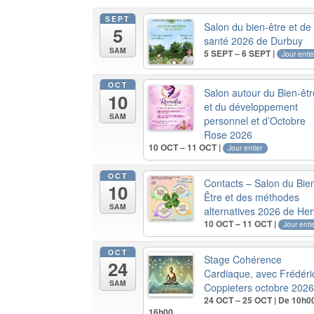
SEPT
Salon du bien-être et de 
5
santé 2026 de Durbuy
SAM
5 SEPT – 6 SEPT |
Jour entie
OCT
Salon autour du Bien-êtr
10
et du développement
SAM
personnel et d’Octobre
Rose 2026
10 OCT – 11 OCT |
Jour entier
OCT
Contacts – Salon du Bie
10
Être et des méthodes
SAM
alternatives 2026 de He
10 OCT – 11 OCT |
Jour enti
OCT
Stage Cohérence
24
Cardiaque, avec Frédéri
SAM
Coppieters octobre 202
24 OCT – 25 OCT | De 10h0
16h00