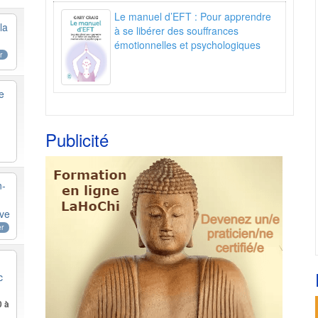
Le manuel d’EFT : Pour apprendre
la
à se libérer des souffrances
émotionnelles et psychologiques
r
e
Publicité
n-
rve
er
c
6
0 à