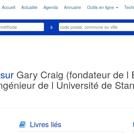
Accueil
Actualité
Agenda
Annuaire
Outils en ligne
Tech
à
 sur
Gary Craig (fondateur de l
génieur de l Université de Stan
Livres liés