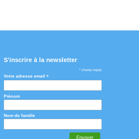
S'inscrire à la newsletter
* champ requis
*
Votre adresse email
Prénom
Nom de famille