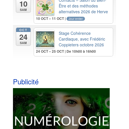
Contacts – Salon du Bien-
10
Être et des méthodes
SAM
alternatives 2026 de Herve
10 OCT – 11 OCT |
Jour entier
OCT
Stage Cohérence
24
Cardiaque, avec Frédéric
SAM
Coppieters octobre 2026
24 OCT – 25 OCT | De 10h00 à 16h00
Publicité