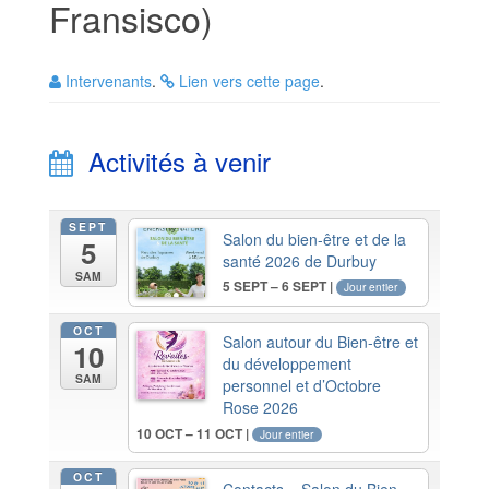
Fransisco)
Intervenants
.
Lien vers cette page
.
Activités à venir
SEPT
Salon du bien-être et de la
5
santé 2026 de Durbuy
SAM
5 SEPT – 6 SEPT |
Jour entier
OCT
Salon autour du Bien-être et
10
du développement
SAM
personnel et d’Octobre
Rose 2026
10 OCT – 11 OCT |
Jour entier
OCT