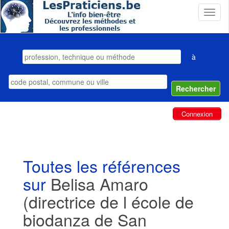
T
o
g
g
l
à
e
n
a
v
i
Connexion
g
a
t
i
o
Toutes les références
n
sur
Belisa Amaro
(directrice de l école de
biodanza de San