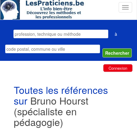
T
o
g
g
l
à
e
n
a
v
i
Connexion
g
a
t
Toutes les références
i
o
sur
Bruno Hourst
n
(spécialiste en
pédagogie)