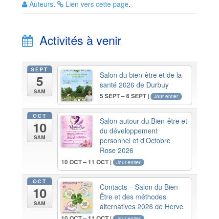
Auteurs
.
Lien vers cette page
.
Activités à venir
SEPT
Salon du bien-être et de la
5
santé 2026 de Durbuy
SAM
5 SEPT – 6 SEPT |
Jour entier
OCT
Salon autour du Bien-être et
10
du développement
SAM
personnel et d’Octobre
Rose 2026
10 OCT – 11 OCT |
Jour entier
OCT
Contacts – Salon du Bien-
10
Être et des méthodes
SAM
alternatives 2026 de Herve
10 OCT – 11 OCT |
Jour entier