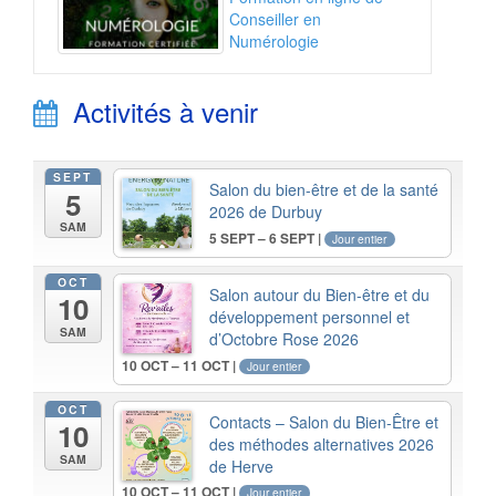
Conseiller en
Numérologie
Activités à venir
SEPT
Salon du bien-être et de la santé
5
2026 de Durbuy
SAM
5 SEPT – 6 SEPT |
Jour entier
OCT
Salon autour du Bien-être et du
10
développement personnel et
SAM
d’Octobre Rose 2026
10 OCT – 11 OCT |
Jour entier
OCT
Contacts – Salon du Bien-Être et
10
des méthodes alternatives 2026
SAM
de Herve
10 OCT – 11 OCT |
Jour entier