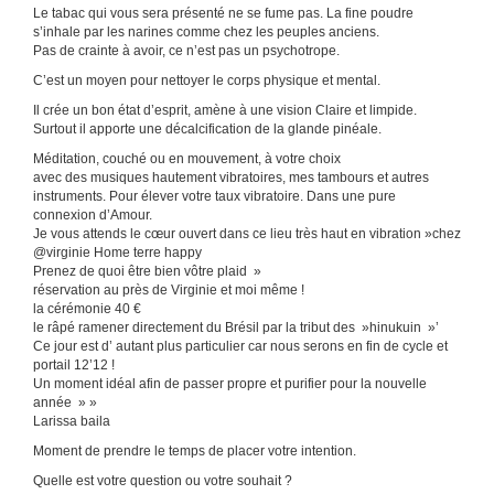
Le tabac qui vous sera présenté ne se fume pas. La fine poudre
s’inhale par les narines comme chez les peuples anciens.
Pas de crainte à avoir, ce n’est pas un psychotrope.
C’est un moyen pour nettoyer le corps physique et mental.
Il crée un bon état d’esprit, amène à une vision Claire et limpide.
Surtout il apporte une décalcification de la glande pinéale.
Méditation, couché ou en mouvement, à votre choix
avec des musiques hautement vibratoires, mes tambours et autres
instruments. Pour élever votre taux vibratoire. Dans une pure
connexion d’Amour.
Je vous attends le cœur ouvert dans ce lieu très haut en vibration »chez
@virginie Home terre happy
Prenez de quoi être bien vôtre plaid »
réservation au près de Virginie et moi même !
la cérémonie 40 €
le râpé ramener directement du Brésil par la tribut des »hinukuin »’
Ce jour est d’ autant plus particulier car nous serons en fin de cycle et
portail 12’12 !
Un moment idéal afin de passer propre et purifier pour la nouvelle
année » »
Larissa baila
Moment de prendre le temps de placer votre intention.
Quelle est votre question ou votre souhait ?