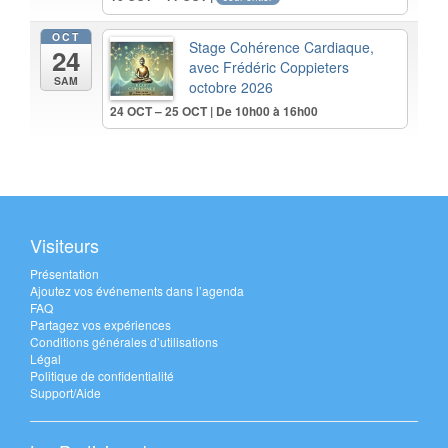
OCT
Stage Cohérence Cardiaque,
24
avec Frédéric Coppieters
SAM
octobre 2026
24 OCT – 25 OCT | De 10h00 à 16h00
Visiteurs
Présentation
Ajoutez vos événements dans l’agenda
FAQ
Partagez vos expériences
Conditions générales d’utilisations
Légal
Politique de confidentialité
Support/Aide