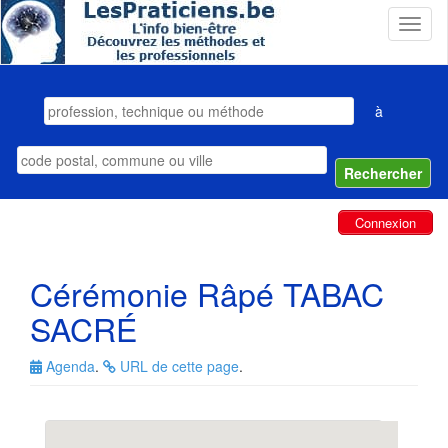
T
o
g
g
l
à
e
n
a
v
i
Connexion
g
a
t
Cérémonie Râpé TABAC
i
o
SACRÉ
n
Agenda
.
URL de cette page
.